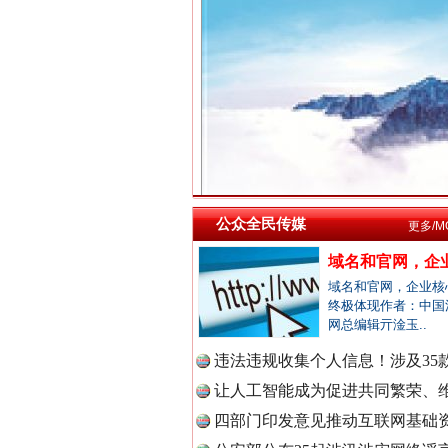
中国法院
中国检察
祁连巍巍树丰碑
中国医药
公众全民传媒
更多/M
域名和官网，企业
中国企业
域名和官网，企业核
终极体现作者：中国
网总编辑亓淦玉..
违法违规收集个人信息！涉及35款
中国农业
一枚“钉子”竟然扎入要害部门
让人工智能成为促进共同繁荣、维
四部门印发意见推动互联网基础资