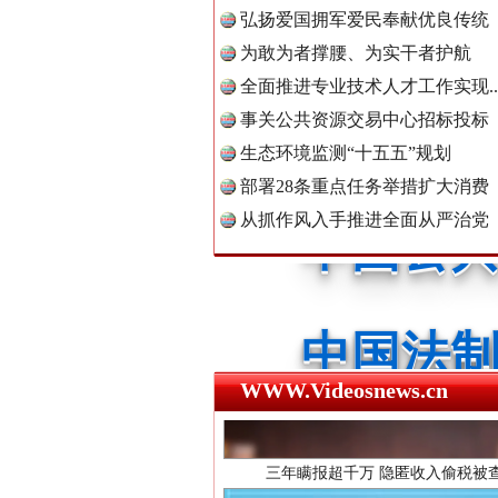
弘扬爱国拥军爱民奉献优良传统
红船起航处 潮起向未来
为敢为者撑腰、为实干者护航
中国公民
全面推进专业技术人才工作实现..
事关公共资源交易中心招标投标
生态环境监测“十五五”规划
中国公共
部署28条重点任务举措扩大消费
从抓作风入手推进全面从严治党
中国法制
三年瞒报超千万 隐匿收入偷税被查
中国法治
WWW.Videosnews.cn