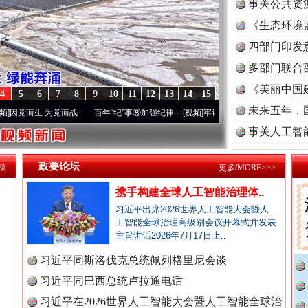
事关公共资
《生态环境
读
四部门印发
多部门联合
《美丽中国
4
5
6
7
8
9
10
11
12
13
14
15
未来五年，
党而战——百年“纪”事⑧加强纪律..
·[视频]
牢记初心使命 奋进复兴征程丨“转折之城”激荡
事关人工智
政要论坛
稿
更多/MORE>>>
携手构建全球人工智能治理体..
习近平出席2026世界人工智能大会暨人
工智能全球治理高级别会议开幕式并发表
主旨讲话2026年7月17日上..
习近平同斯洛伐克总统佩列格里尼会谈
全民健身五年计划来了！等你上场
习近平同巴西总统卢拉通电话
习近平在2026世界人工智能大会暨人工智能全球治