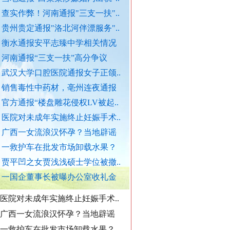
查实作弊！河南通报"三支一扶"..
官方通报西安赛格商场坠亡事件
贵州贵定通报"洛北河伴漂服务"..
执行局长被指低俗骚扰女当事人
衡水通报安平志臻中学相关情况
当地通报"白某某涉嫌婚内出轨"..
河南通报“三支一扶”高分争议
查实作弊！河南通报"三支一扶"..
武汉大学口腔医院通报女子正颌..
贵州贵定通报"洛北河伴漂服务"..
销售毒性中药材，亳州连夜通报
衡水通报安平志臻中学相关情况
官方通报“楼盘雕花侵权LV被起..
“转折之城”激荡奋进脉搏
河南通报“三支一扶”高分争议
医院对未成年实施终止妊娠手术..
武汉大学口腔医院通报女子正颌..
广西一女流浪汉怀孕？当地辟谣
销售毒性中药材，亳州连夜通报
一救护车在批发市场卸载水果？
官方通报“楼盘雕花侵权LV被起..
贾平凹之女贾浅浅硕士学位被撤..
医院对未成年实施终止妊娠手术..
一国企董事长被曝办公室收礼金
广西一女流浪汉怀孕？当地辟谣
一救护车在批发市场卸载水果？
贾平凹之女贾浅浅硕士学位被撤..