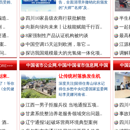
员受贿、
告，全面清理并撤销此前颁发
高速路上逆行称"我一路开着双闪"..
的"大师""名师"及..
新闻网.中国
造..
四川10家县级农商行获批解散
半生
..
向新向绿向未来丨让核能赋能千行百..
一起
通..
8家强制性产品认证机构被约谈
最高
新闻网.中国
..
中国空调15天运到欧洲，靠它→
江源
..
探访我国规模最大的光氢储一体化项..
调解
中国省市公众网.中国/中国省市信息网.中国
中国
ORE>>>
新闻网.中国
来..
让传统村落焕发生机
烦心事变舒心事
了！等你
深度关注|留得住青山绿水记
《全民健
得住乡愁中央纪委国家监委网
站李灵娜河南省..
新闻网.中国
.
江西一男子拒服兵役 当地通报五项..
四川
甘肃系统整治养老服务领域突出问题..
事故
酒..
辽宁通报5起破坏营商环境典型案例
四川
新闻网.中国