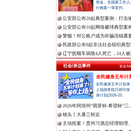
资金、非国家工作人
衣柜里的秘密
行贿案一审宣判..
中国公众
公安部公布20起典型案例：打击编
公安部公布10起网络赌球典型案例 
警惕！对公账户成为诈骗洗钱重要
中国公民
民政部公布9起非法社会组织典型案
辽宁抚顺车祸致4人死亡，24人被问
社会/身边事件
更多/M
中国公共
全民健身五年计划
春天里的科技盛宴
全民健身五年计划来
上场国务院日前印发
身计划(2026-20..
中国法制
2026年阿坝州“萌芽杯·希望杯”三.
镜头丨大暑三秋近
主动投案！贵州习酒总经理助理、
中国法治