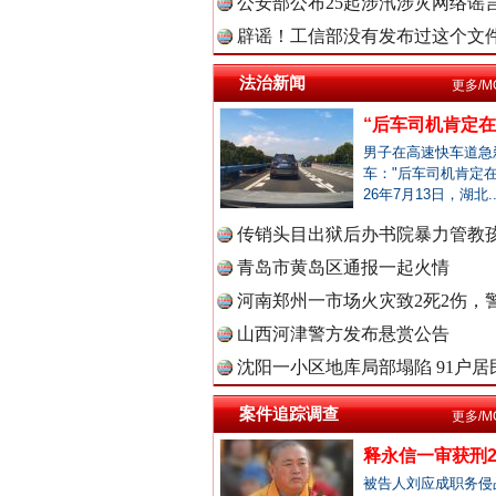
公安部公布25起涉汛涉灾网络谣言
中国视频
辟谣！工信部没有发布过这个文
法治新闻
更多/M
“后车司机肯定在骂
中国廉政
男子在高速快车道急
车："后车司机肯定在
26年7月13日，湖北.
雄关漫道展新颜
中国律
传销头目出狱后办书院暴力管教孩
青岛市黄岛区通报一起火情
河南郑州一市场火灾致2死2伤，警
山西河津警方发布悬赏公告
中国参
沈阳一小区地库局部塌陷 91户居民
案件追踪调查
更多/M
中国全民
释永信一审获刑2
被告人刘应成职务侵