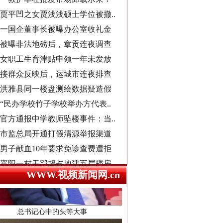
一国企董事长被曝办公室收礼金
导游发烟没安好心
被曝非法地磅后，章贡连夜调查
女职工生育津贴申领一年未发放
接群众反映后，运城市连夜排查
洪雅县同一楼盘测绘数据疑造假
“民办学校竹子学校举办方代表..
官方通报中学教师坠楼事件：当..
市监总局开通打假清源举报渠道
男子献血10年要求免诊查费遭拒
襄阳一村干部超占地建五层楼房
总书记心中的头等大事
西北大学通报“教师贾某某涉嫌..
郴州市通报烟花零售店燃爆事件
WWW.视频新闻网.cn
不准学生带手纸入厕？教委回应
湖南卫健委通报“研究生失联”
县委书记在评论区回复网友诉求