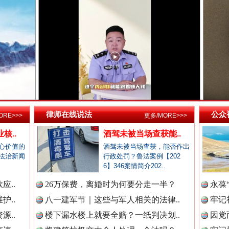
新闻网.中国
新闻网.中国
高回报！网警详解投资理财陷阱
新闻网.中国
律师在线说法
公众
ORE>>>
更多/MORE>>>
核..
酒驾未被当场查获能..
新闻网.中国
心价值的
酒驾未被当场查获，能否作出
法治新闻
行政处罚？鲁法案例【202
6】346案情简介202..
应..
26万保费，离婚时为何要分走一半？
永葆
新闻网.中国
生态调度“流量密码”
护..
八一建军节｜这些与军人相关的法律..
牢记
源..
楼下漏水楼上就要全赔？一纸判决划..
因党