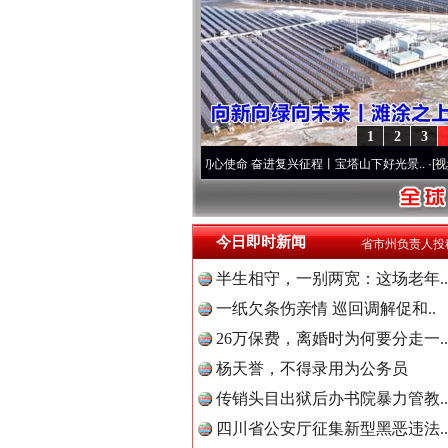
1
2
3
先锋队”本色
·[视频]
牢记初心使命 奋进复兴征程丨宝塔山下好光景..
·[视频]
因党而生 为
今日即时新闻
省市州负责人投
半生相守，一别两宽：这场老年..
一纸欠条伤亲情 巡回调解促和..
26万保费，离婚时为何要分走一..
杨天誉，不得录用为公务员
“后车司机肯定在骂我”
传销头目出狱后办书院暴力管教..
四川省公安厅征集新型黑恶违法..