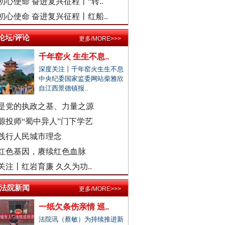
初心使命 奋进复兴征程丨“转..
医院弄错CT女子被误诊“绝症”
初心使命 奋进复兴征程丨红船..
驾车致4死,审理时开贫困证明？
濉溪县通报黑臭水体流入农灌区
论坛/评论
更多/MORE>>>
官方通报周口六院医生坠楼身亡
千年窑火 生生不息..
景区摩托车收费带路设置路障？
深度关注丨千年窑火生生不息
中央纪委国家监委网站柴雅欣
男子曝妻子和公职人员多次开房
自江西景德镇报..
女子自曝怀孕时摆烂丈夫是副处
外交部发布重磅视频：《不跪！》
是党的执政之基、力量之源
警察违停致摩托司机追尾死亡？
源投师“蜀中异人”门下学艺
三亚再通报游客被不明物咬伤离..
践行人民城市理念
社区书记开车追撵女子撞伤2人
红色基因，赓续红色血脉
医院回应要求先献血再输血致人..
关注丨红岩育廉 久久为功..
虎门通报“4车道变3车道车祸”
爆破拆火车站致周边房屋裂缝？
/法院新闻
更多/MORE>>>
一医院涉嫌在中药里添加安眠药
一纸欠条伤亲情 巡..
柳州鱼峰区教育局发布辟谣声明
法院讯（蔡敏）为持续推进新