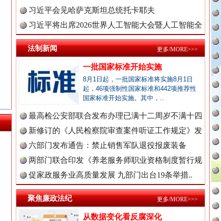
理高级..
习近平会见哈萨克斯坦总统托卡耶夫
习近平将出席2026世界人工智能大会暨人工智能全
球治理..
法制新闻
更多/MORE>>>
一批国家标准开始实施
8月1日起，一批国家标准将实施8月1日
起，46项强制性国家标准和442项推荐性
国家标准开始实施。其中，..
永葆“两个先锋队”本色
最高检公安部联合发布办理已满十二周岁不满十四
周岁未..
新修订的《人民检察院审查案件听证工作规定》发
布
六部门发布通告：禁止销售军队退役报废装备
新闻网.中国
两部门联合印发《养老服务师职业资格制度暂行规
定》
促家政服务业高质量发展 九部门出台19条举措..
聚焦廉政法纪
更多/MORE>>>
新闻网.中国
从数据变化看反腐深化