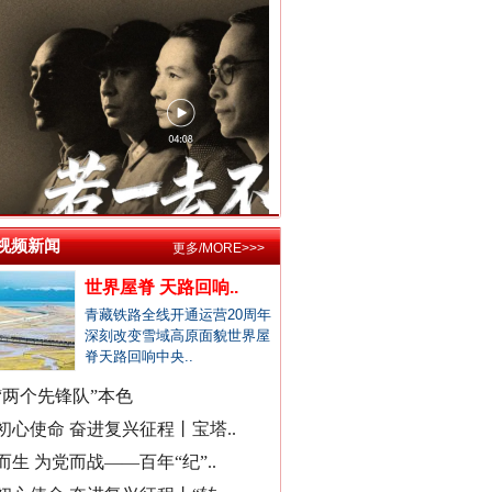
居民在农业农村局上厕所遭辱骂
公立医院医生未完成创收被待岗..
郏县通报"15岁女孩被当街暴打"..
宁波通报患儿术后离世医疗事件
东部战区发布MV《若一去不回》
襄阳多家精神病医院被曝骗医保
成都成华区深夜通报"非遗"乱象..
官方通报国企董事长打人被拘
找国土所所长办事被借68万元？
视频新闻
更多/MORE>>>
公务员考生笔试面试第一落选？
世界屋脊 天路回响..
中标公告套网络人名，湖北通报
青藏铁路全线开通运营20周年
深刻改变雪域高原面貌世界屋
南宁通报“一教师脚踢小学生”
脊天路回响中央..
周知！公安部这个举报平台上线..
“两个先锋队”本色
村民“从小被父母砍手割耳”？
总书记与全民健身的故事
初心使命 奋进复兴征程丨宝塔..
民警走访吓得家里老人欲轻生？
而生 为党而战——百年“纪”..
安徽颍上县红星镇发布道歉声明