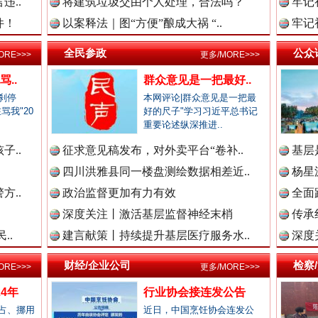
违..
将建筑垃圾交由个人处理，合法吗？
牢记
新闻网.中国
件！
以案释法｜图“方便”酿成大祸 “..
牢记
全民参政
公众
ORE>>>
更多/MORE>>>
..
群众意见是一把最好..
法纪网.中国
刹停
本网评论|群众意见是一把最
骂我"20
好的尺子"学习习近平总书记
.
重要论述纵深推进..
“文明之鹰-2025”联训
师在线.中国
子..
征求意见稿发布，对外卖平台“卷补..
基层
四川洪雅县同一楼盘测绘数据相差近..
杨星
方..
政治监督更加有力有效
全面
深度关注丨激活基层监督神经末梢
传承
政网.中国
..
建言献策丨持续提升基层医疗服务水..
深度
财经/企业公司
检察
ORE>>>
更多/MORE>>>
新闻网.中国
4年
行业协会接连发公告
占、挪用
近日，中国烹饪协会连发公