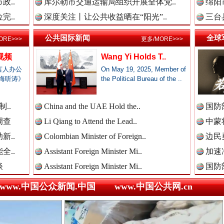
政..
库尔勒市交通运输局组织开展全体党..
绵阳
完..
深度关注丨让公共收益晒在“阳光”..
三台
新闻网.中国
公共国际新闻
全球
ORE>>>
更多/MORE>>>
三轮上挤9个人,司机：有保险！
视频
Wang Yi Holds T..
言人办公
On May 19, 2025, Member of
海听涛》
the Political Bureau of the ..
新闻网.中国
..
China and the UAE Hold the..
国防
调查
Li Qiang to Attend the Lead..
中蒙将
新闻网.中国
新..
Colombian Minister of Foreign..
边民
全..
Assistant Foreign Minister Mi..
加速
谈
Assistant Foreign Minister Mi..
国防
全民健身五年计划来了！等你上场
新闻网.中国
www.中国公众新闻.中国
www.中国公共网.cn