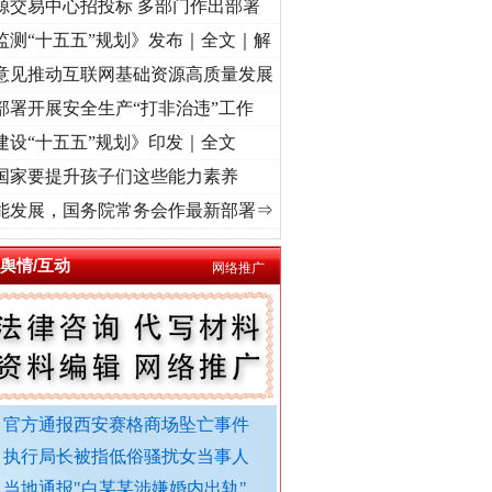
源交易中心招投标 多部门作出部署
监测“十五五”规划》发布｜全文｜解
意见推动互联网基础资源高质量发展
部署开展安全生产“打非治违”工作
建设“十五五”规划》印发｜全文
国家要提升孩子们这些能力素养
..
·[视频]
牢记初心使命 奋进复兴征程丨红船起航处 潮起..
·[视频]
一首歌的时间，读懂
能发展，国务院常务会作最新部署⇒
舆情/互动
网络推广
官方通报西安赛格商场坠亡事件
外交部发布重磅视频
执行局长被指低俗骚扰女当事人
当地通报"白某某涉嫌婚内出轨"..