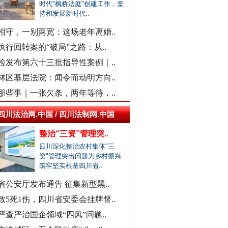
时代"枫桥法庭"创建工作，坚
现场视频！山东舰出扼台东
福建中医药大学附属人民医院：..
持和发展新时代..
“市长信箱”出现答复错误问题
相守，一别两宽：这场老年离婚..
中日友好医院通报肖某相关问题
执行回转案的“破局”之路：从..
官方通报“三河广告牌匾改色”
检发布第六十三批指导性案例｜..
教师被举报用假身份与女生恋爱
林区基层法院：闻令而动明方向..
网民反映新能源充电电价差异大
那些事｜一张欠条，两年等待，..
广西一栋5层楼墙体和地基开裂
天津市委常委、组织部部长周德..
四川法治网.中国 / 四川法制网.中国
官方通报西安赛格商场坠亡事件
整治“三资”管理突..
同心逐梦
执行局长被指低俗骚扰女当事人
四川深化整治农村集体"三
资"管理突出问题为乡村振兴
当地通报"白某某涉嫌婚内出轨"..
筑牢坚实根基四川省..
查实作弊！河南通报"三支一扶"..
省公安厅发布通告 征集新型黑..
贵州贵定通报"洛北河伴漂服务"..
致5死1伤，四川省安委会挂牌督..
衡水通报安平志臻中学相关情况
严查严治国企领域“四风”问题..
河南通报“三支一扶”高分争议