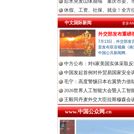
彭水突发山体崩塌 重庆市委、市
休假、工资、社保、就业！全方位
中国法院
中文国际新闻
更多/M
巳巳如意，开工大吉！
外交部发布重磅
7月13日，外交部发
室发布双语视频《南
中国检察
中国公共新闻网..
中方公布：对6家美国实体采取反制
中国发起首例对外贸易国家安全
中国医药
毛宁：高度警惕日本右翼势力借助
2026世界人工智能大会暨人工智能
王毅同丹麦外交大臣拉斯穆森会
“后车司机肯定在骂我”
中国企业
www.中国公众网.cn