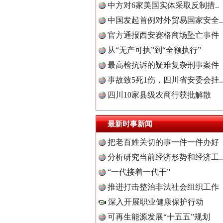
中方对6家美国实体采取反制措..
中国发起首例对外贸易国家安全..
官方通报西安赛格商场坠亡事件
从“无产可执”到“全额执行”
最高检抗诉的疑难复杂刑事案件
事故致5死1伤，四川省安委会挂..
四川10家县级农商行获批解散
世界屋脊 天路回响
最新时事新闻
把老百姓关切的事一件一件办好
分析研究当前经济形势和经济工..
中国全民
“一代接着一代干”
推进打击整治非法社会组织工作
深入开展职业健康保护行动
中国公众
可再生能源发展“十五五”规划