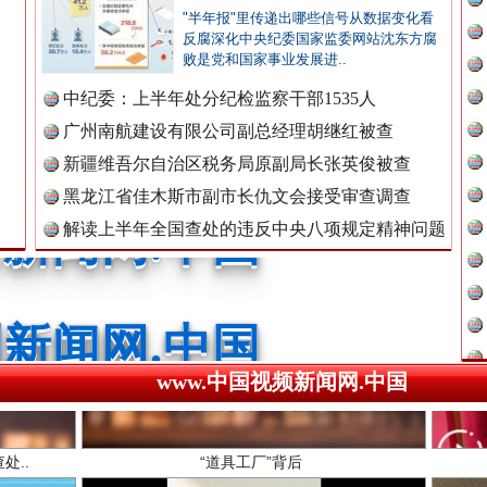
"半年报"里传递出哪些信号从数据变化看
广州首例，负责人莫某某被刑拘
反腐深化中央纪委国家监委网站沈东方腐
败是党和国家事业发展进..
新闻网.中国
中纪委：上半年处分纪检监察干部1535人
广州南航建设有限公司副总经理胡继红被查
新疆维吾尔自治区税务局原副局长张英俊被查
新闻网.中国
黑龙江省佳木斯市副市长仇文会接受审查调查
解读上半年全国查处的违反中央八项规定精神问题
数据
新闻网.中国
处..
“道具工厂”背后
新闻网.中国
www.中国视频新闻网.中国