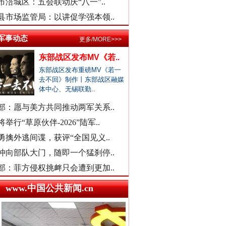
市涪城区：五会联动庆“八一”..
武汉大学口腔医院通报女子正颌..
县市场监管局：以讲促学强本领..
销售毒性中药材，亳州连夜通报
官方通报“楼盘雕花侵权LV被起..
军事动态
更多/MORE>>>
余华英二审被判死刑
医院对未成年实施终止妊娠手术..
东部战区发布MV《若..
广西一女流浪汉怀孕？当地辟谣
东部战区发布重磅MV《若一
去不回》制作丨东部战区融媒
一救护车在批发市场卸载水果？
体中心、无锡联勤..
贾平凹之女贾浅浅硕士学位被撤..
部：愿与美方共同推动两军关系..
一国企董事长被曝办公室收礼金
举行“草原伙伴-2026”陆军..
被曝非法地磅后，章贡连夜调查
勇擒外逃间谍，获评“全国见义..
女职工生育津贴申领一年未发放
冲向部队大门，随即一个猛刹停..
接群众反映后，运城市连夜排查
部：菲方侵权挑衅只会遭到更加..
洪雅县同一楼盘测绘数据疑造假
外交部发布重磅视频
www.中国公共新闻.cn
“民办学校竹子学校举办方代表..
官方通报中学教师坠楼事件：当..
市监总局开通打假清源举报渠道