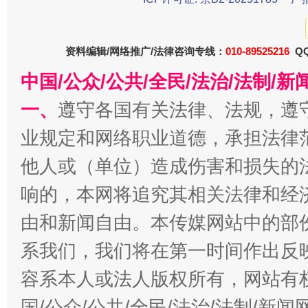
今
在谋一域中谋全局
资料编辑/网络推广/法律咨询专线：
010-89525216
QQ
中国/公众/公共/全民/法治/法制/
一、
遵守各国有关法律、法规，遵
业规定和网络职业道德，承担法律
他人或（单位）造成伤害和损失的
响的，本网将追究其相关法律和经
习近平的博鳌关键词
由和新闻自由。本传媒网站中的部
魏明亮
系我们，我们将在第一时间作出反
容系本人或法人版权所有，网站有
国/公众/公共/全民/法治/法制/新