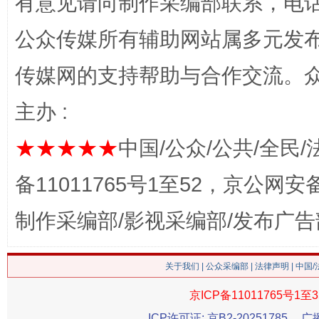
有意见请向制作采编部联系，电话：0
公众传媒所有辅助网站属多元发
传媒网的支持帮助与合作交流。
主办 :
★★★★★
中国/公众/公共/全民/
这是一记警钟！
谢
备11011765号1至52，京公网安备：
制作采编部/影视采编部/发布广告
关于我们
|
公众采编部
|
法律声明
| 中国
京ICP备11011765号1至3
ICP许可证: 京B2-20251785
广