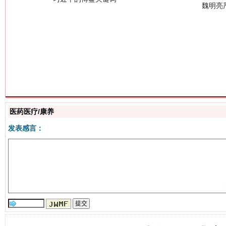
生
“刷贴”乱象丛生
医药医疗/康养
发表感言：
揭批美国五大"原罪"
"炒