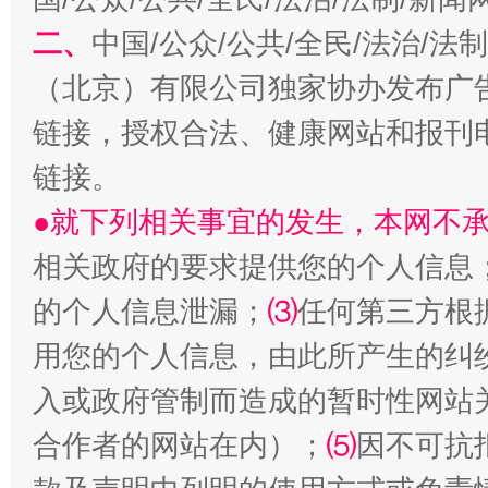
二、
中国/公众/公共/全民/法治/
（北京）有限公司独家协办发布广
链接，授权合法、健康网站和报刊
生
“刷贴”乱象丛生
链接。
●就下列相关事宜的发生，本网不
相关政府的要求提供您的个人信息
的个人信息泄漏；
⑶
任何第三方根
用您的个人信息，由此所产生的纠
入或政府管制而造成的暂时性网站
揭批美国五大"原罪"
"炒
合作者的网站在内）；
⑸
因不可抗