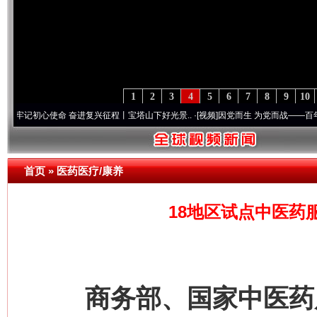
1
2
3
4
5
6
7
8
9
10
初心使命 奋进复兴征程丨宝塔山下好光景..
·[视频]
因党而生 为党而战——百年“纪”事⑧
首页
»
医药医疗/康养
18地区试点中医药
商务部、国家中医药局