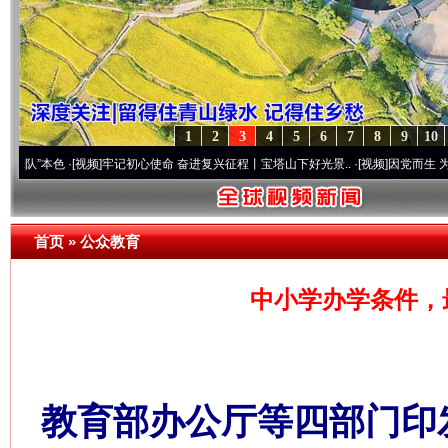
1
2
3
4
5
6
7
8
9
10
色
·[视频]
牢记初心使命 奋进复兴征程丨宝塔山下好光景..
·[视频]
因党而生 为党而战——
首页
»
公众教育
中小学办学条件，最
教育部办公厅等四部门印