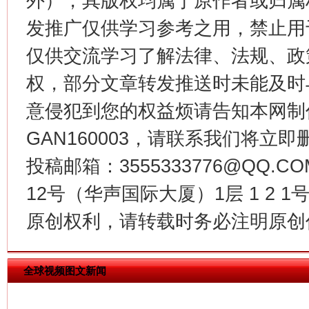
外），其版权均属于原作者或归属
发推广仅供学习参考之用，禁止用
仅供交流学习了解法律、法规、政
权，部分文章转发推送时未能及时
意侵犯到您的权益烦请告知本网制作采编
今
在谋一域中谋全局
GAN160003，请联系我们将立即删
投稿邮箱：3555333776@QQ
12号（华声国际大厦）1层 1 2
原创权利，请转载时务必注明原创作
全球视频图文新闻
习近平的博鳌关键词
魏明亮