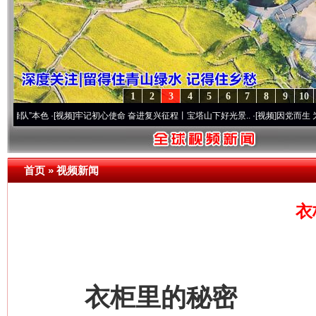
1
2
3
4
5
6
7
8
9
10
色
·[视频]
牢记初心使命 奋进复兴征程丨宝塔山下好光景..
·[视频]
因党而生 为党而战——
首页
»
视频新闻
衣
衣柜里的秘密