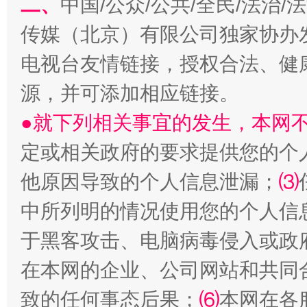
二、
中国/公众/公共/全民/法治
传媒（北京）有限公司独家协办
生
“刷贴”乱象丛生
电视台友情链接，授权合法、健
源，并可添加相应链接。
●就下列相关事宜的发生，本网
定或相关政府的要求提供您的个
他原因导致的个人信息泄漏；
⑶
中所列明的情况使用您的个人信
揭批美国五大"原罪"
"炒
于黑客攻击、电脑病毒侵入或政
在本网的企业、公司网站和共同
致的任何事态后果；
⑹
本网在各