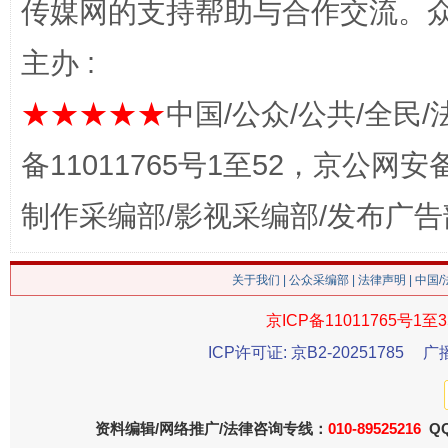
传媒网的支持帮助与合作交流。
主办 :
★★★★★
中国/公众/公共/全民/
备11011765号1至52，京公网安备：
这是一记警钟！
谢
制作采编部/影视采编部/发布广告
关于我们
|
公众采编部
|
法律声明
| 中国
京ICP备11011765号1至3
ICP许可证: 京B2-20251785
广
资料编辑/网络推广/法律咨询专线：
010-89525216
QQ
今