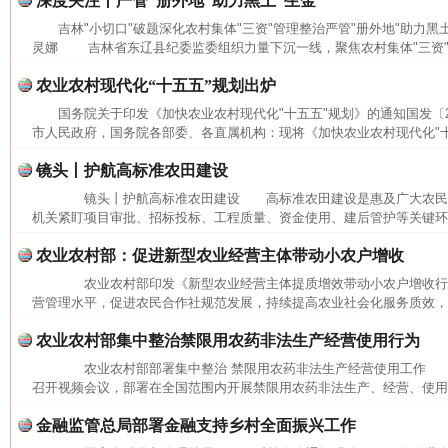
深度关注丨严管“册外地”助力黑土“生金”
吉林"小切口"破题深化农村集体"三资"管理整治严管"册外地"助力黑
灵娜 吉林省东辽县纪委监委组织力量下沉一线，聚焦农村集体"三资"管
农业农村现代化“十五五”规划出炉
国务院关于印发《加快农业农村现代化"十五五"规划》的通知国发〔20
市人民政府，国务院各部委、各直属机构：现将《加快农业农村现代化"十五
镜头丨护航高标准农田建设
镜头丨护航高标准农田建设 高标准农田建设是惠及广大农民
机关紧盯项目审批、招标投标、工程质量、资金使用、建后管护等关键环节
这是一记警钟！
谢
农业农村部：促进新型农业经营主体带动小农户增收
农业农村部印发《新型农业经营主体提质增效带动小农户增收行
营管理水平，促进农民合作社规范发展，持续提高农业社会化服务质效，加
农业农村部集中整治禁限用农药非法生产经营使用行为
农业农村部部署集中整治 禁限用农药非法生产经营使用工作 本
召开视频会议，部署在全国范围内开展禁限用农药非法生产、经营、使用集
金融监管总局部署金融支持乡村全面振兴工作