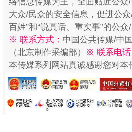
络信息传媒为主，全面贴近公众/
大众/民众的安全信息，促进公众
百姓”和“说真话、重实事”的公众
生
“刷贴”乱象丛生
※ 联系方式：
中国公共传媒/中
（北京制作采编部）
※ 联系电话
本传媒系列网站真诚感谢您对本
揭批美国五大"原罪"
"炒