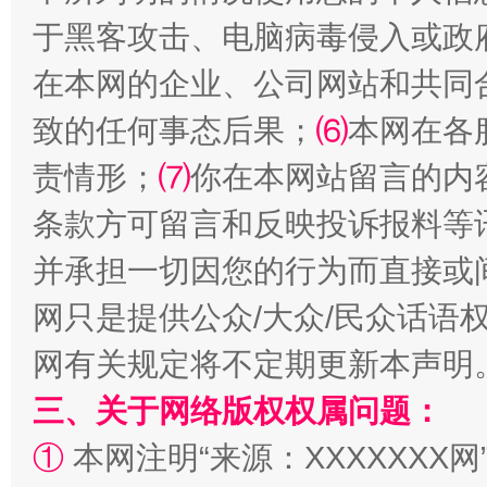
站台名比不上好声名
于黑客攻击、电脑病毒侵入或政
在本网的企业、公司网站和共同
致的任何事态后果；
⑹
本网在各
责情形；
⑺
你在本网站留言的内
条款方可留言和反映投诉报料等
并承担一切因您的行为而直接或
网只是提供公众/大众/民众话语
漫山遍野的桃花与雪山、麦地、白藏房
除了
网有关规定将不定期更新本声明
三、关于网络版权权属问题：
①
本网注明“来源：XXXXXXX网