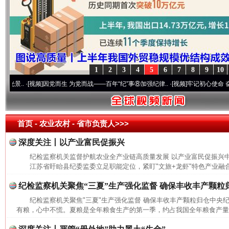
1
2
3
4
5
6
7
8
9
10
.
·[视频]
因党而生 为党而战——百年“纪”事⑧加强纪律..
·[视频]
牢记初心使命 奋进复兴征
首页
- 农业农村 -
省市负责人>>>
深度关注丨以产业富民促振兴
纪检监察机关监督护航农业全产业链高质量发展 以产业富民促振兴
江苏省盱眙县纪委监委立足职能定位，紧盯"文旅+龙虾"特色产业融合
纪检监察机关聚焦“三夏”生产强化监督 确保丰收丰产颗粒
纪检监察机关聚焦"三夏"生产强化监督 确保丰收丰产颗粒归仓中央
网上购药对药下症？
有粮，心中不慌。夏粮是全年粮食生产的第一季，约占我国全年粮食产量的