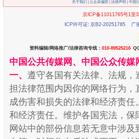
关于我们
|
公众采编部
|
法律声明
| 中国
京ICP备11011765号1至3
ICP许可证: 京B2-20251785
广
生
“刷贴”乱象丛生
资料编辑/网络推广/法律咨询专线：
010-89525216
QQ
中国公共传媒网、中国公众传媒
一、
遵守各国有关法律、法规，
担法律范围内因你的网络行为，
成伤害和损失的法律和经济责任
和经济责任。维护各国宪法，保
揭批美国五大"原罪"
"炒
网站中的部份信息若无意中涉及