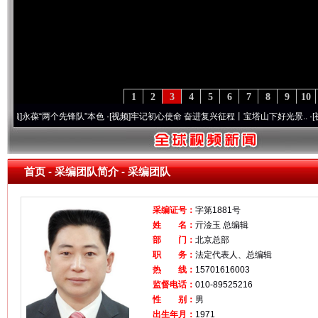
1
2
3
4
5
6
7
8
9
10
永葆“两个先锋队”本色
·[视频]
牢记初心使命 奋进复兴征程丨宝塔山下好光景..
·[视频]
因
首页
-
采编团队简介
- 采编团队
采编证号：
字第1881号
姓 名：
亓淦玉 总编辑
部 门：
北京总部
职 务：
法定代表人、总编辑
热 线：
15701616003
监督电话：
010-89525216
性 别：
男
出生年月：
1971