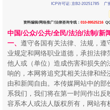
ICP许可证: 京B2-20251785
广
资料编辑/网络推广/法律咨询专线：
010-89525216
QQ
“刷贴”乱象丛生
中国/公众/公共/全民/法治/法制/
一、
遵守各国有关法律、法规，遵
业规定和网络职业道德，承担法律
他人或（单位）造成伤害和损失的
响的，本网将追究其相关法律和经
由和新闻自由。本传媒网站中的部
揭批美国五大"原罪"
系我们，我们将在第一时间作出反
容系本人或法人版权所有，网站有