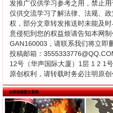
发推广仅供学习参考之用，禁止用
生
仅供交流学习了解法律、法规、政
权，部分文章转发推送时未能及时
意侵犯到您的权益烦请告知本网制作采编
“刷贴”乱象丛生
GAN160003，请联系我们将立即删
投稿邮箱：3555333776@QQ
12号（华声国际大厦）1层 1 2
原创权利，请转载时务必注明原创作
全球视频图文新闻
揭批美国五大"原罪"