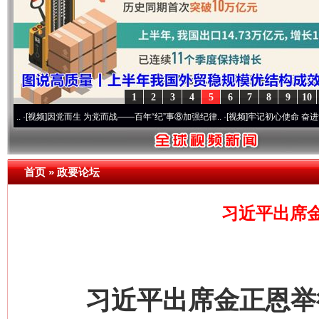
1
2
3
4
5
6
7
8
9
10
频]
因党而生 为党而战——百年“纪”事⑧加强纪律..
·[视频]
牢记初心使命 奋进复兴征程丨“
首页
»
政要论坛
习近平出席
习近平出席金正恩举