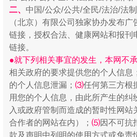
习近平的博鳌关键词
二、
中国/公众/公共/全民/法治/
魏明亮
（北京）有限公司独家协办发布广
链接，授权合法、健康网站和报刊
链接。
●就下列相关事宜的发生，本网不
相关政府的要求提供您的个人信息
的个人信息泄漏；
⑶
任何第三方根
生
“刷贴”乱象丛生
用您的个人信息，由此所产生的纠
入或政府管制而造成的暂时性网站
合作者的网站在内）；
⑸
因不可抗
款及声明中列明的使用方式或免责