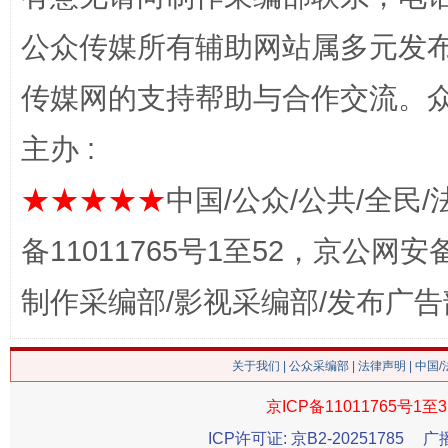
公众传媒所有辅助网站属多元发
传媒网的支持帮助与合作交流。
网上购药对药下症？
主办 :
★★★★★
中国/公众/公共/全民/
备11011765号1至52，京公网安备：
制作采编部/影视采编部/发布广告
关于我们
|
公众采编部
|
法律声明
| 中国
这是一记警钟！
谢
京ICP备11011765号1至3
ICP许可证: 京B2-20251785
广