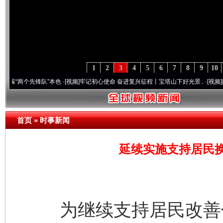
1
2
3
4
5
6
7
8
9
10
个先锋队”本色
·[视频]
牢记初心使命 奋进复兴征程丨宝塔山下好光景..
·[视频]
因党而生 
首页
»
时事新闻
延续实施支持居民
为继续支持居民改善住