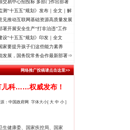
源交易中心招投标 多部门作出部署
监测“十五五”规划》发布｜全文｜解
意见推动互联网基础资源高质量发展
部署开展安全生产“打非治违”工作
建设“十五五”规划》印发｜全文
国家要提升孩子们这些能力素养
牢记初心使命 奋进复兴征程丨“转折之城”激荡..
·[视频]
牢记初心使命 奋进复兴征程丨红船
能发展，国务院常务会作最新部署⇒
网络推广投稿请点击这里>>
有儿科……权威发布！
来源：
中国政府网
字体大小[
大
中
小
]
家卫生健康委、国家疾控局、国家