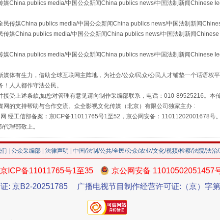
publics media/中国公众新闻China publics news/中国法制新闻Chinese l
a publics media/中国公众新闻China publics news/中国法制新闻Chinese
 publics media/中国公众新闻China publics news/中国法制新闻Chinese 
"炒鞋教程"里的骗局
publics media/中国公众新闻China publics news/中国法制新闻Chinese l
媒体有生力，借助全球互联网主阵地，为社会/公众/民众/公民人才铺垫一个话语权平
务！人人都作守法公民。
接受上述条款,如您对管理有意见请向制作采编部联系，电话：010-89525216。
媒网的支持帮助与合作交流。众全影视文化传媒（北京）有限公司独家主办 :
网 经工信部备案：京ICP备11011765号1至52，京公网安备：11011202001678号
部/代理部敬上。
我们
|
公众采编部
|
法律声明
| 中国/法制/公共/全民/公众/农业/文化/视频/检察/法院/法治
京ICP备11011765号1至35
京公网安备 11010502051457
珠宝鉴定乱象
证: 京B2-20251785
广播电视节目制作经营许可证:（京）字第3