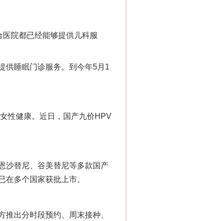
合医院都已经能够提供儿科服
“神药”背后的真相
提供睡眠门诊服务。到今年5月1
女性健康。近日，国产九价HPV
恩沙替尼、谷美替尼等多款国产
已在多个国家获批上市。
法官巧妙执行解纠纷
方推出分时段预约、周末接种、