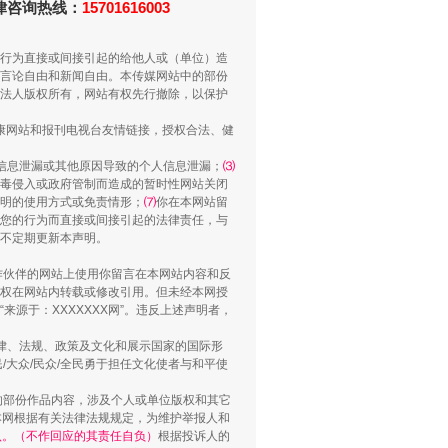
法律咨询热线：
15701616003
行为直接或间接引起的给他人或（单位）造
言论自由和新闻自由。本传媒网站中的部份
法人版权所有，网站有权先行撤除，以保护
健康网站和报刊电视台友情链接，授权合法、健
信息泄漏或其他原因导致的个人信息泄漏；
⑶
“谁都不怕”的他落马了
毒侵入或政府管制而造成的暂时性网站关闭
明的使用方式或免责情形；
⑺
你在本网站留
您的行为而直接或间接引起的法律责任，与
将不定期更新本声明。
合作伙伴的网站上使用你留言在本网站内容和反
权在网站内转载或修改引用。但未经本网授
源于：XXXXXXX网”。违反上述声明者，
法律、法规、政策及文化和展示国家的国际形
大众/民众/全民勇于担任文化使者与和平使
的部份作品内容，涉及个人或单位版权和其它
本网根据有关法律法规规定，为维护举报人和
认。（不作回应的其责任自负）
根据投诉人的
用生命托举生命