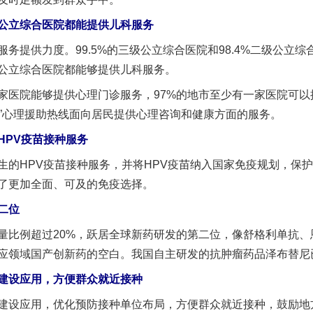
立综合医院都能提供儿科服务
提供力度。99.5%的三级公立综合医院和98.4%二级公立综
公立综合医院都能够提供儿科服务。
茶叶“炒上天”
医院能够提供心理门诊服务，97%的地市至少有一家医院可以
56”心理援助热线面向居民提供心理咨询和健康方面的服务。
PV疫苗接种服务
HPV疫苗接种服务，并将HPV疫苗纳入国家免疫规划，保护
了更加全面、可及的免疫选择。
二位
比例超过20%，跃居全球新药研发的第二位，像舒格利单抗、
应领域国产创新药的空白。我国自主研发的抗肿瘤药品泽布替尼
谢谢有你温暖了四季
设应用，方便群众就近接种
设应用，优化预防接种单位布局，方便群众就近接种，鼓励地