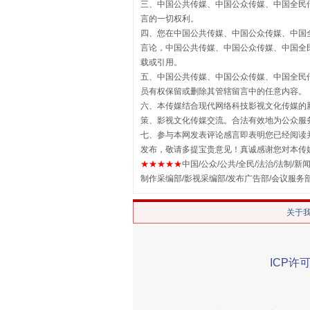
三、中国公共传媒、中国公众传媒、中国全民传媒China 
言的一切权利。
四、您在中国公共传媒、中国公众传媒、中国全民传媒Chin
言论，中国公共传媒、中国公众传媒、中国全民传媒China
载或引用。
揭批美国五大"原罪"
五、中国公共传媒、中国公众传媒、中国全民传媒China 
员有权保留或删除其管辖留言中的任意内容。
六、本传媒结合现代网络科技影视文化传媒的新
策、影视文化传媒交流。合法有效地为公众服
七、参与本网发表评论感言即表明您已经阅读并
发布，敬请多提宝贵意见！真诚感谢您对本传
★★★★★
中国/公众/公共/全民/法治/法制/新闻
制作采编部/影视采编部/发布广告部/会议服务
关于
解纷+调解+退费，一次搞定
ICP许可