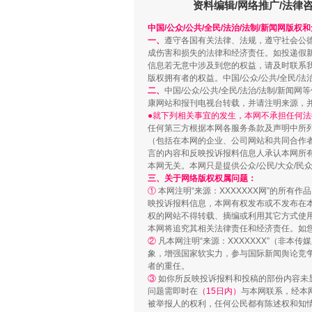
资料编辑/网络推广/法律
中国/公众/公共/全民/法治/法制/新闻网版权
一、
遵守各国有关法律、法规，遵守社会公
成伤害和损失的法律和经济责任。如投递假
信息若无意中涉及到您的权益，请及时联系
版权拥有者的权益。中国/公众/公共/全民/法
二、
中国/公众/公共/全民/法治/法制/
康网站和报刊电视台转载，并请注明来源，
●就下列相关事宜的发生，本网不承担任何法
站台名比不上好声名
任何第三方根据本网各服务条款及声明中所
（包括在本网的企业、公司网站和共同合作
言的内容和反映投诉报料信息人承认本网所
本网无关。本网只是提供公众/公民/大众/
三、关于网络版权权属问题：
①
本网注明“来源：XXXXXXX网”的所有
映投诉报料信息，本网有权发布或不发布在
权的网站不得转载、摘编或利用其它方式使用
本网将追究其相关法律责任和经济责任。如
②
凡本网注明“来源：XXXXXXX”（非
象，增强国家软实力，参与国际新闻舆论竞争
者的重任。
③
如你所反映投诉报料和投稿的部份内容未
问题需即时在
（15日内）
与本网联系，经本
被举报人的权利，任何公民都有陈述权和知
漫山遍野的桃花与雪山、麦地、白