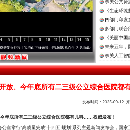
事关公共资
《生态环境
读
四部门印发
多部门联合
《美丽中国
4
5
6
7
8
9
10
11
12
13
14
15
未来五年，
征程丨宝塔山下好光景..
·[视频]
因党而生 为党而战——百年“纪”事⑧加强纪律..
·[视频]
事关人工智
开放、今年底所有二三级公立综合医院都
发布时间：2025-09-12 
年底所有二三级公立综合医院都有儿科……权威发布！
公室举行“高质量完成‘十四五’规划”系列主题新闻发布会，国