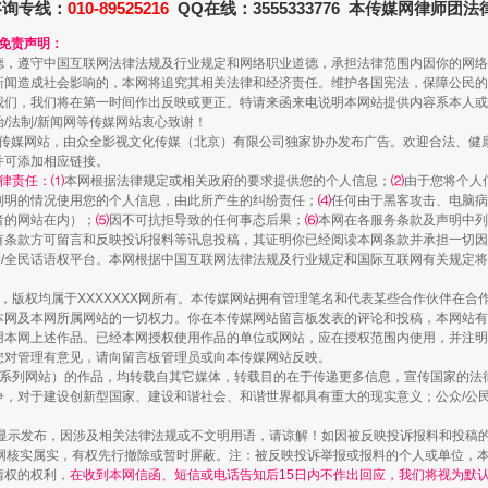
咨询专线：
010-89525216
QQ在线：3555333776 本传媒网律师团
和免责声明：
德，遵守中国互联网法律法规及行业规定和网络职业道德，承担法律范围内因你的网络
新闻造成社会影响的，本网将追究其相关法律和经济责任。维护各国宪法，保障公民的
我们，我们将在第一时间作出反映或更正。特请来函来电说明本网站提供内容系本人或
治/法制/新闻网等传媒网站衷心致谢！
新闻网等传媒网站，由众全影视文化传媒（北京）有限公司独家协办发布广告。欢迎合法、
并可添加相应链接。
律责任：⑴
本网根据法律规定或相关政府的要求提供您的个人信息；
⑵
由于您将个人
列明的情况使用您的个人信息，由此所产生的纠纷责任；
⑷
任何由于黑客攻击、电脑病
走近一线检察官
者的网站在内）；
⑸
因不可抗拒导致的任何事态后果；
⑹
本网在各服务条款及声明中列
有条款方可留言和反映投诉报料等讯息投稿，其证明你已经阅读本网条款并承担一切因
民众/全民话语权平台。本网根据中国互联网法律法规及行业规定和国际互联网有关规定
作品，版权均属于XXXXXXX网所有。本传媒网站拥有管理笔名和代表某些合作伙伴在
本网及本网所属网站的一切权力。你在本传媒网站留言板发表的评论和投稿，本网站有
本网上述作品。已经本网授权使用作品的单位或网站，应在授权范围内使用，并注明“来
您对管理有意见，请向留言板管理员或向本传媒网站反映。
本传媒系列网站）的作品，均转载自其它媒体，转载目的在于传递更多信息，宣传国家的
，对于建设创新型国家、建设和谐社会、和谐世界都具有重大的现实意义；公众/公民/
显示发布，因涉及相关法律法规或不文明用语，请谅解！如因被反映投诉报料和投稿
网核实属实，有权先行撤除或暂时屏蔽。注：被反映投诉举报或报料的个人或单位，
情权的权利，
在收到本网信函、短信或电话告知后15日内不作出回应，我们将视为默
藏房
除了知识还要"留白"