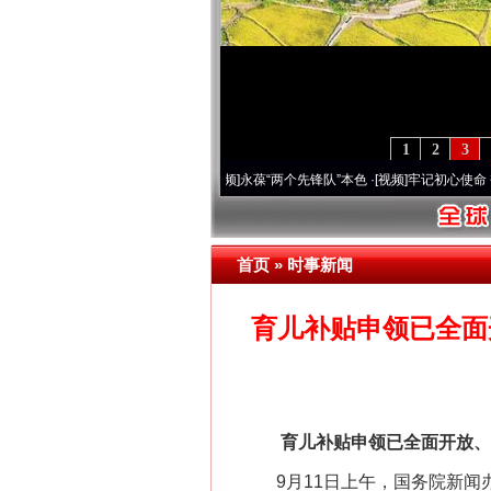
1
2
3
周年 深刻改变雪域高原..
·[视频]
永葆“两个先锋队”本色
·[视频]
牢记初心使命 奋进复兴
首页
»
时事新闻
育儿补贴申领已全面
育儿补贴申领已全面开放、今
9月11日上午，国务院新闻办