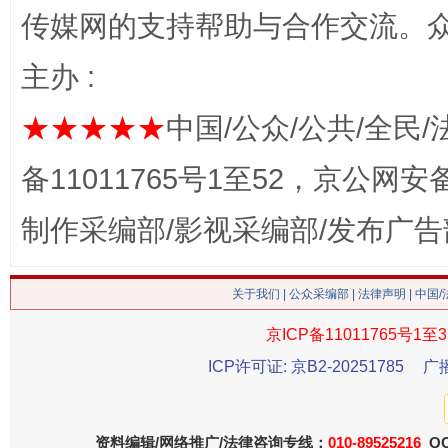
传媒网的支持帮助与合作交流。
主办 :
★★★★★
中国/公众/公共/全民/
备11011765号1至52，京公网安备：
制作采编部/影视采编部/发布广告
生
“刷贴”乱象丛生
关于我们
|
公众采编部
|
法律声明
| 中国
京ICP备11011765号1至3
ICP许可证: 京B2-20251785
广
资料编辑/网络推广/法律咨询专线：
010-89525216
QQ