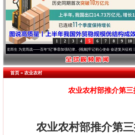
1
2
3
4
5
6
7
8
9
10
 为党而战——百年“纪”事⑧加强纪律..
·[视频]
牢记初心使命 奋进复兴征程丨“转折之城”
首页
»
农业农村
农业农村部推介第三
农业农村部推介第三批