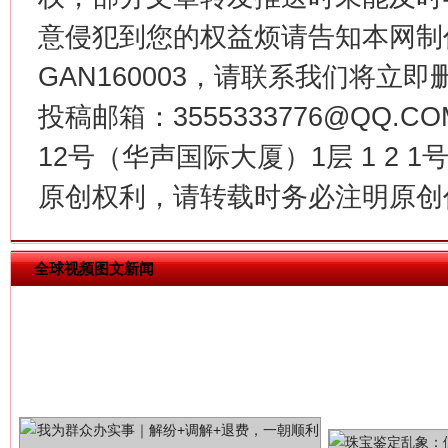
意侵犯到您的权益烦请告知本网制作采编
GAN160003，请联系我们将立即删
揭批美国五大"原罪"
"炒
投稿邮箱：3555333776@QQ
12号（华声国际大厦）1层 1 2
原创权利，请转载时务必注明原创作
全球视频图文新闻
解纷+调解+退费，一次搞定