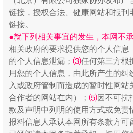
（北京）有限公司独家协办发布广
链接，授权合法、健康网站和报刊
链接。
●就下列相关事宜的发生，本网不
站台名比不上好声名
相关政府的要求提供您的个人信息
的个人信息泄漏；
⑶
任何第三方根
用您的个人信息，由此所产生的纠
入或政府管制而造成的暂时性网站
合作者的网站在内）；
⑸
因不可抗
款及声明中列明的使用方式或免责
漫山遍野的桃花与雪山、麦地、白藏房
除了
报料信息人承认本网所有条款方可