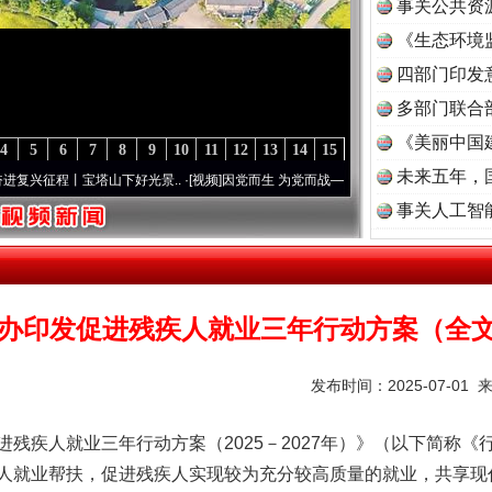
事关公共资
《生态环境
读
四部门印发
多部门联合
《美丽中国
4
5
6
7
8
9
10
11
12
13
14
15
未来五年，
程丨宝塔山下好光景..
·[视频]
因党而生 为党而战——百年“纪”事⑧加强纪律..
·[视频]
牢
事关人工智
办印发促进残疾人就业三年行动方案（全
发布时间：2025-07-01 
疾人就业三年行动方案（2025－2027年）》（以下简称《
人就业帮扶，促进残疾人实现较为充分较高质量的就业，共享现