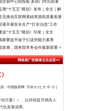
源交易中心招投标 多部门作出部署
监测“十五五”规划》发布｜全文｜解
意见推动互联网基础资源高质量发展
部署开展安全生产“打非治违”工作
建设“十五五”规划》印发｜全文
国家要提升孩子们这些能力素养
记初心使命 奋进复兴征程丨“转折之城”激荡..
·[视频]
牢记初心使命 奋进复兴征程丨红船
能发展，国务院常务会作最新部署⇒
网络推广投稿请点击这里>>
文）
来源：
中国政府网
字体大小[
大
中
小
]
行动方案》），以持续提升残疾人
代化发展成果。