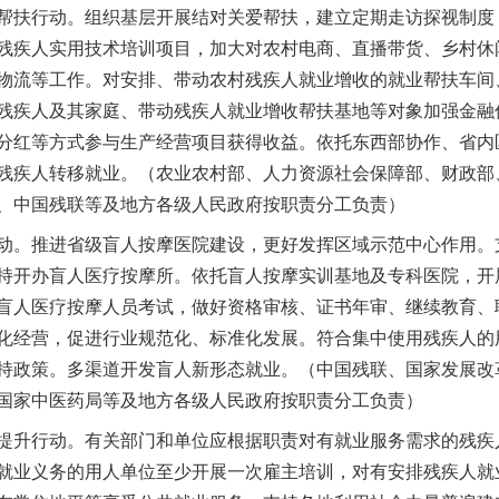
扶行动。组织基层开展结对关爱帮扶，建立定期走访探视制度
残疾人实用技术培训项目，加大对农村电商、直播带货、乡村休
物流等工作。对安排、带动农村残疾人就业增收的就业帮扶车间
残疾人及其家庭、带动残疾人就业增收帮扶基地等对象加强金融
分红等方式参与生产经营项目获得收益。依托东西部协作、省内
残疾人转移就业。（农业农村部、人力资源社会保障部、财政部
、中国残联等及地方各级人民政府按职责分工负责）
。推进省级盲人按摩医院建设，更好发挥区域示范中心作用。
持开办盲人医疗按摩所。依托盲人按摩实训基地及专科医院，开
盲人医疗按摩人员考试，做好资格审核、证书年审、继续教育、
化经营，促进行业规范化、标准化发展。符合集中使用残疾人的
持政策。多渠道开发盲人新形态就业。（中国残联、国家发展改
国家中医药局等及地方各级人民政府按职责分工负责）
升行动。有关部门和单位应根据职责对有就业服务需求的残疾
就业义务的用人单位至少开展一次雇主培训，对有安排残疾人就