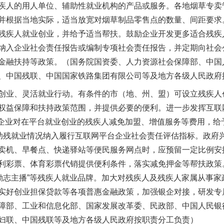
疾人的用人单位、辅助性就业机构的产品或服务。各地烟草专卖
并根据当地实际，适当放宽对烟草制品零售点的数量、间距要求
残疾人就业创业，并给予适当帮扶。鼓励企业开发更多适合残疾
纳入企业社会责任报告或编制专项社会责任报告，并定期向社会
金融扶持等政策。（国务院国资委、人力资源社会保障部、中国
、中国残联、中国国家铁路集团有限公司等及地方各级人民政府
业、灵活就业行动。有条件的市（地、州、盟）可设立残疾人
权益保障和扶持政策范围，并提供必要的便利。进一步发挥互联
台企业对在平台就业创业的残疾人减免加盟、增值服务等费用，给
将助残就业情况纳入履行互联网平台企业社会责任评估指标。政府
卖机、早餐点、快递驿站等便民服务网点时，应预留一定比例安
利彩票、体育彩票代销提供便利条件，落实减免押金等帮扶政策
“励志主播”等残疾人就业品牌。加大对残疾人及残疾人家属从事
实好创业担保贷款等各项普惠金融政策，加强银企对接，研发专
障部、工业和信息化部、国家发展改革委、民政部、中国人民银
妇联、中国残联等及地方各级人民政府按职责分工负责）