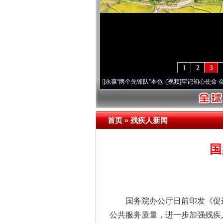
1
2
3
年 深刻改变雪域高原..
·[视频]
永葆“两个先锋队”本色
·[视频]
牢记初心使命 奋进复兴征
首页
»
残疾人新闻
国
国务院办公厅日前印发《促进残
公共服务质量，进一步加强残疾